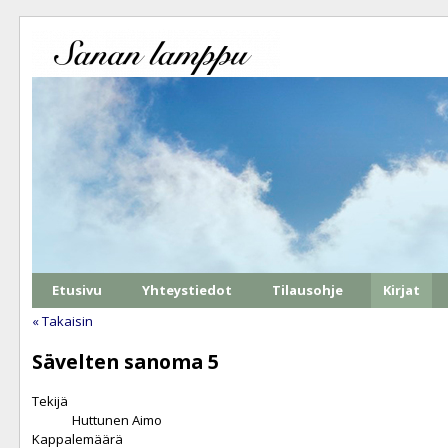
Etusivu
Yhteystiedot
Tilausohje
Kirjat
« Takaisin
Sävelten sanoma 5
Tekijä
Huttunen Aimo
Kappalemäärä