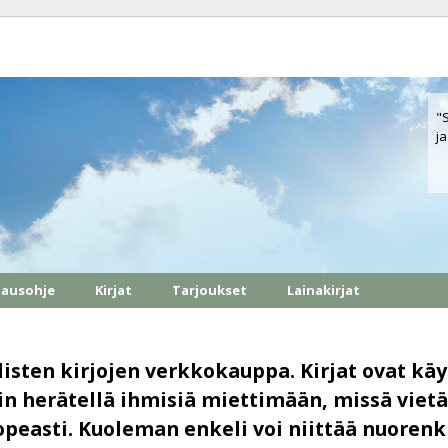
"
ja
lausohje
Kirjat
Tarjoukset
Lainakirjat
sten kirjojen verkkokauppa. Kirjat ovat käy
n herätellä ihmisiä miettimään, missä vietä
opeasti. Kuoleman enkeli voi niittää nuorenk