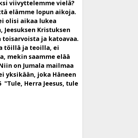
ksi viivyttelemme vielä?
ttä elämme lopun aikoja.
i olisi aikaa lukea
, Jeesuksen Kristuksen
toisarvoista ja katoavaa.
öillä ja teoilla, ei
kaa, mekin saamme elää
"Niin on Jumala mailmaa
ei yksikään, joka Häneen
 "Tule, Herra Jeesus, tule