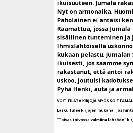
ikuisuuteen. Jumala rakas
Nyt on armonaika. Huomis
Paholainen ei antaisi ken
Raamattua, jossa Jumala 
sisällinen tunteminen ja
Ihmislähtöisellä uskonnoll
kukaan pelastu. Jumalan 
ikuisesti, jos saamme sy
rakastanut, että antoi r
uskoo, joutuisi kadotukse
Pyhä Henki, auta ja arma
VOIT TILATA KIRJOJA MYÖS SOITTAMAL
Lasku tulee kirjojen mukana. Jos hinta
"Taivas toivossa valmiina lähtöön"
kir