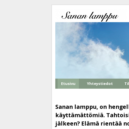
Etusivu
Yhteystiedot
Ti
Sanan lamppu, on hengelli
käyttämättömiä. Tahtoisi
jälkeen? Elämä rientää n