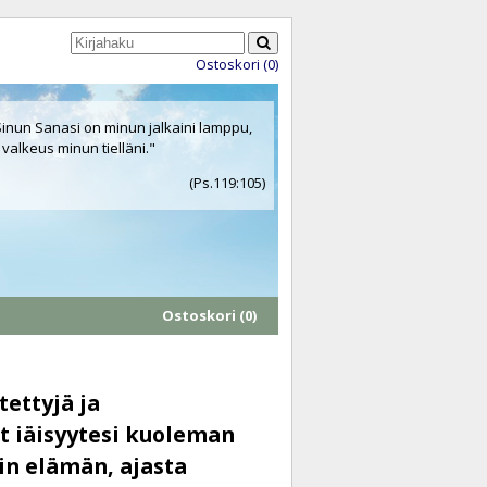
Ostoskori (0)
Sinun Sanasi on minun jalkaini lamppu,
 valkeus minun tielläni."
(Ps.119:105)
Ostoskori (0)
tettyjä ja
t iäisyytesi kuoleman
in elämän, ajasta