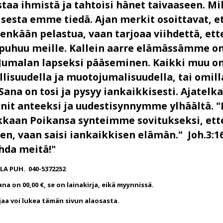
taa ihmistä ja tahtoisi hänet taivaaseen. Mi
esta emme tiedä. Ajan merkit osoittavat, e
enkään pelastua, vaan tarjoaa viihdettä, ette
puhuu meille. Kallein aarre elämässämme on
 Jumalan lapseksi pääseminen. Kaikki muu on 
isuudella ja muotojumalisuudella, tai omilla t
Sana on tosi ja pysyy iankaikkisesti. Ajatel
nnit anteeksi ja uudestisynnymme ylhäältä. 
akkaan Poikansa synteimme sovitukseksi, ett
en, vaan saisi iankaikkisen elämän." Joh.3:16
hda meitä!"
LA PUH. 040-5372252
na on 00,00 €, se on lainakirja, eikä myynnissä.
jaa voi lukea tämän sivun alaosasta.