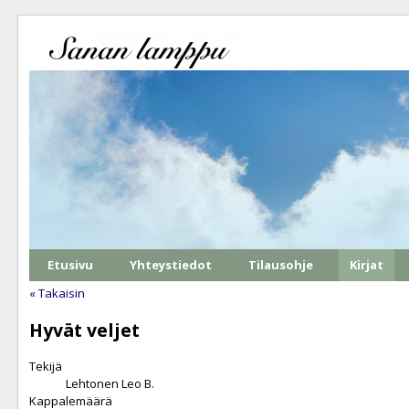
Etusivu
Yhteystiedot
Tilausohje
Kirjat
« Takaisin
Hyvät veljet
Tekijä
Lehtonen Leo B.
Kappalemäärä