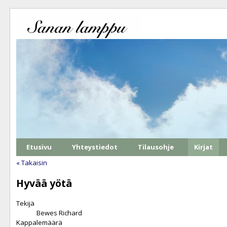
Etusivu
Yhteystiedot
Tilausohje
Kirjat
« Takaisin
Hyvää yötä
Tekijä
Bewes Richard
Kappalemäärä