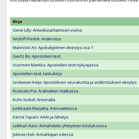
Voit lisätä haluamasi tuotteen ostoskoriin painamalla tuotteen rivill
Kirja
Gene Lilly: Anteeksiantamisen voima
Wislöff Fredrik: Antikristus
Männistö Ari: Apokalyptinen ilmestys osa 1
Giertz Bo: Apostolien teot
Vuorinen Markku: Apostolien teot nykyajassa
Apostolien teot, taskukirja
Lindeman Keijo: Apostolinen seurakunta ja antikristuksen eksytys
Ruotsala Pia: Arabiäitien matkassa
Kuhn Isobel: Areenalla
Junkkaala Marjatta: Arkivaatteissa
Kärnä Tapani: Arkki ja lähetys
Leikkari Aaro: Armahdettu yhteyteen kristuksessa
Jokinen Eeli: Armahtajan edessä