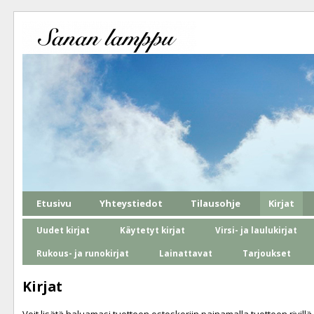
Etusivu
Yhteystiedot
Tilausohje
Kirjat
Uudet kirjat
Käytetyt kirjat
Virsi- ja laulukirjat
Rukous- ja runokirjat
Lainattavat
Tarjoukset
Kirjat