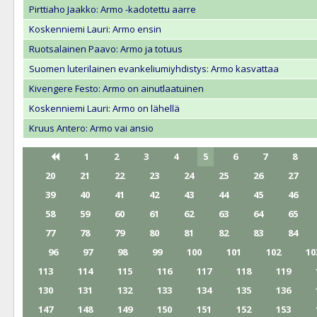
Pirttiaho Jaakko: Armo -kadotettu aarre
Koskenniemi Lauri: Armo ensin
Ruotsalainen Paavo: Armo ja totuus
Suomen luterilainen evankeliumiyhdistys: Armo kasvattaa
Kivengere Festo: Armo on ainutlaatuinen
Koskenniemi Lauri: Armo on lähellä
Kruus Antero: Armo vai ansio
1
2
3
4
5
6
7
8
20
21
22
23
24
25
26
27
39
40
41
42
43
44
45
46
58
59
60
61
62
63
64
65
77
78
79
80
81
82
83
84
96
97
98
99
100
101
102
10
113
114
115
116
117
118
119
130
131
132
133
134
135
136
147
148
149
150
151
152
153