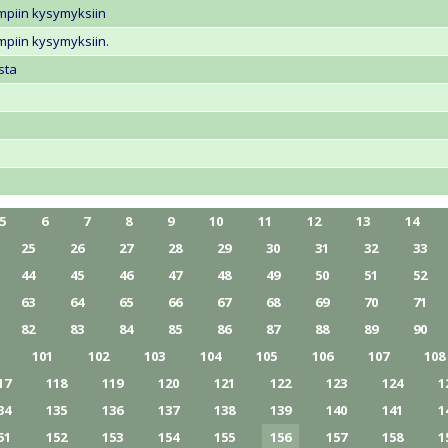
mpiin kysymyksiin
mpiin kysymyksiin.
sta
5
6
7
8
9
10
11
12
13
14
25
26
27
28
29
30
31
32
33
44
45
46
47
48
49
50
51
52
63
64
65
66
67
68
69
70
71
82
83
84
85
86
87
88
89
90
101
102
103
104
105
106
107
108
17
118
119
120
121
122
123
124
1
34
135
136
137
138
139
140
141
1
51
152
153
154
155
156
157
158
1