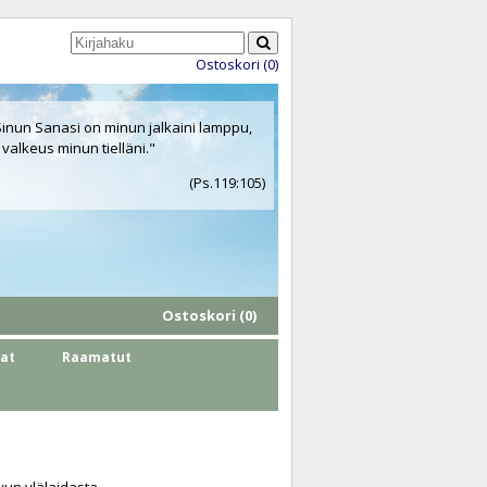
Ostoskori (0)
Sinun Sanasi on minun jalkaini lamppu,
 valkeus minun tielläni."
(Ps.119:105)
Ostoskori (0)
hat
Raamatut