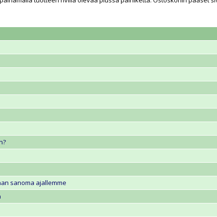
 painamalla tuotteen rivillä olevaa
plussa
painiketta. Ostoskoriin pääset si
n?
arnan sanoma ajallemme
a