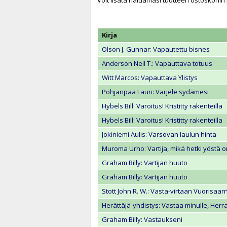
Voit lisätä haluamasi tuotteen ostoskoriin
Kirja
Olson J. Gunnar: Vapautettu bisnes
Anderson Neil T.: Vapauttava totuus
Witt Marcos: Vapauttava Ylistys
Pohjanpää Lauri: Varjele sydämesi
Hybels Bill: Varoitus! Kristitty rakenteilla
Hybels Bill: Varoitus! Kristitty rakenteilla
Jokiniemi Aulis: Varsovan laulun hinta
Muroma Urho: Vartija, mikä hetki yöstä o
Graham Billy: Vartijan huuto
Graham Billy: Vartijan huuto
Stott John R. W.: Vasta-virtaan Vuorisa
Herättäjä-yhdistys: Vastaa minulle, Herr
Graham Billy: Vastaukseni