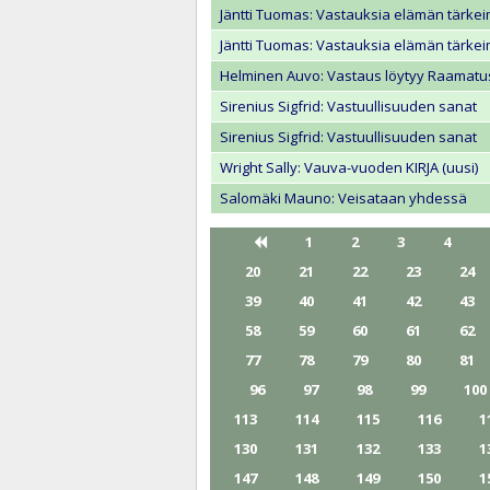
Jäntti Tuomas: Vastauksia elämän tärkei
Jäntti Tuomas: Vastauksia elämän tärkei
Helminen Auvo: Vastaus löytyy Raamatu
Sirenius Sigfrid: Vastuullisuuden sanat
Sirenius Sigfrid: Vastuullisuuden sanat
Wright Sally: Vauva-vuoden KIRJA (uusi)
Salomäki Mauno: Veisataan yhdessä
1
2
3
4
20
21
22
23
24
39
40
41
42
43
58
59
60
61
62
77
78
79
80
81
96
97
98
99
100
113
114
115
116
1
130
131
132
133
1
147
148
149
150
1