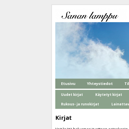
Etusivu
Yhteystiedot
Ti
Uudet kirjat
Käytetyt kirjat
Rukous- ja runokirjat
Lainatta
Kirjat