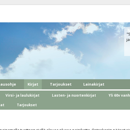
"
ja
lausohje
Kirjat
Tarjoukset
Lainakirjat
Virsi- ja laulukirjat
Lasten- ja nuortenkirjat
Yli 60v van
vat
Tarjoukset