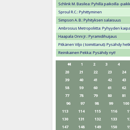
Schlink M. Basilea: Pyhillä paikoilla -pa
Sproul R.C.: Pyhittyminen
Simpson A. B.: Pyhityksen salaisuus
Ambrosius Metropoliitta: Pyhyyden kaip
Haapala Onni Jr.: Pyramidihuijaus
Pitkänen Viljo ( toimittanut): Pysähdy he
Reinikainen Pekka: Pysähdy nyt!
1
2
3
4
20
21
22
23
24
39
40
41
42
43
58
59
60
61
62
77
78
79
80
81
96
97
98
99
100
113
114
115
116
1
130
131
132
133
1
147
148
149
150
1