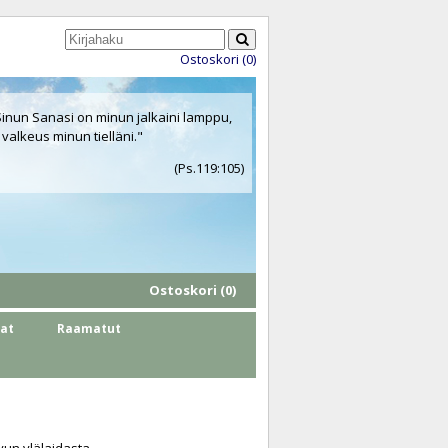
Ostoskori (0)
Sinun Sanasi on minun jalkaini lamppu,
 valkeus minun tielläni."
(Ps.119:105)
Ostoskori (0)
hat
Raamatut