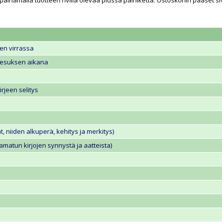
 painamalla tuotteen rivillä olevaa
plussa
painiketta. Ostoskoriin pääset si
n virrassa
eesuksen aikana
irjeen selitys
at, niiden alkuperä, kehitys ja merkitys)
aamatun kirjojen synnystä ja aatteista)