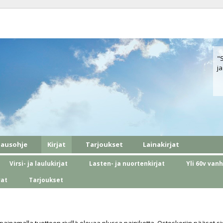
"
ja
lausohje
Kirjat
Tarjoukset
Lainakirjat
Virsi- ja laulukirjat
Lasten- ja nuortenkirjat
Yli 60v van
vat
Tarjoukset