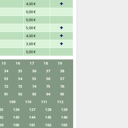
4,00 €
0,00 €
0,00 €
5,00 €
4,00 €
3,00 €
0,00 €
15
16
17
18
19
34
35
36
37
38
53
54
55
56
57
72
73
74
75
76
91
92
93
94
95
109
110
111
112
25
126
127
128
129
42
143
144
145
146
59
160
161
162
163