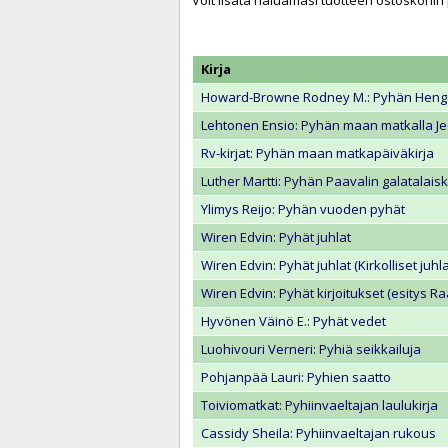
Voit lisätä haluamasi tuotteen ostoskoriin
Kirja
Howard-Browne Rodney M.: Pyhän Henge
Lehtonen Ensio: Pyhän maan matkalla J
Rv-kirjat: Pyhän maan matkapäiväkirja
Luther Martti: Pyhän Paavalin galatalaisk
Ylimys Reijo: Pyhän vuoden pyhät
Wiren Edvin: Pyhät juhlat
Wiren Edvin: Pyhät juhlat (Kirkolliset juhl
Wiren Edvin: Pyhät kirjoitukset (esitys R
Hyvönen Väinö E.: Pyhät vedet
Luohivouri Verneri: Pyhiä seikkailuja
Pohjanpää Lauri: Pyhien saatto
Toiviomatkat: Pyhiinvaeltajan laulukirja
Cassidy Sheila: Pyhiinvaeltajan rukous