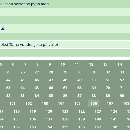
ikka jossa seisot on pyhä maa
aus
tkeksi (Sana vuoden joka päivälle)
5
6
7
8
9
10
11
12
13
14
25
26
27
28
29
30
31
32
33
44
45
46
47
48
49
50
51
52
63
64
65
66
67
68
69
70
71
82
83
84
85
86
87
88
89
90
101
102
103
104
105
106
107
108
17
118
119
120
121
122
123
124
1
34
135
136
137
138
139
140
141
1
51
152
153
154
155
156
157
158
1