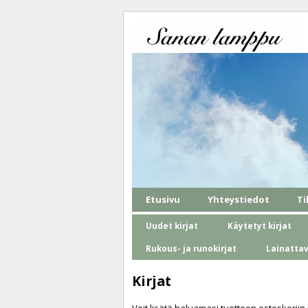
Etusivu
Yhteystiedot
Ti
Uudet kirjat
Käytetyt kirjat
Rukous- ja runokirjat
Lainatta
Kirjat