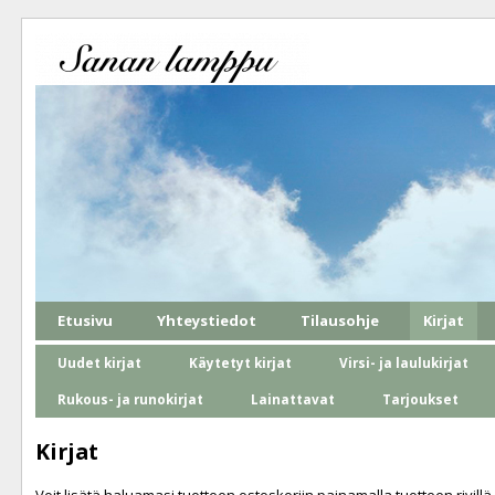
Etusivu
Yhteystiedot
Tilausohje
Kirjat
Uudet kirjat
Käytetyt kirjat
Virsi- ja laulukirjat
Rukous- ja runokirjat
Lainattavat
Tarjoukset
Kirjat