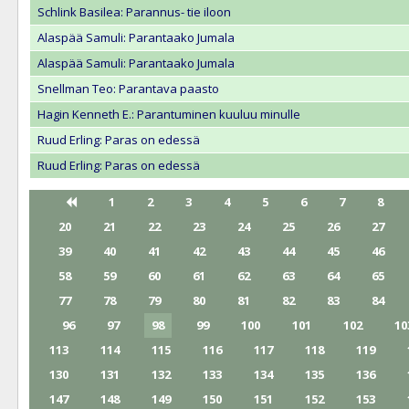
Schlink Basilea: Parannus- tie iloon
Alaspää Samuli: Parantaako Jumala
Alaspää Samuli: Parantaako Jumala
Snellman Teo: Parantava paasto
Hagin Kenneth E.: Parantuminen kuuluu minulle
Ruud Erling: Paras on edessä
Ruud Erling: Paras on edessä
1
2
3
4
5
6
7
8
20
21
22
23
24
25
26
27
39
40
41
42
43
44
45
46
58
59
60
61
62
63
64
65
77
78
79
80
81
82
83
84
96
97
98
99
100
101
102
10
113
114
115
116
117
118
119
130
131
132
133
134
135
136
147
148
149
150
151
152
153