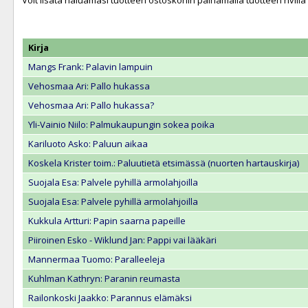
Voit lisätä haluamasi tuotteen ostoskoriin painamalla tuotteen rivill
Kirja
Mangs Frank: Palavin lampuin
Vehosmaa Ari: Pallo hukassa
Vehosmaa Ari: Pallo hukassa?
Yli-Vainio Niilo: Palmukaupungin sokea poika
Kariluoto Asko: Paluun aikaa
Koskela Krister toim.: Paluutietä etsimässä (nuorten hartauskirja)
Suojala Esa: Palvele pyhillä armolahjoilla
Suojala Esa: Palvele pyhillä armolahjoilla
Kukkula Artturi: Papin saarna papeille
Piiroinen Esko - Wiklund Jan: Pappi vai lääkäri
Mannermaa Tuomo: Paralleeleja
Kuhlman Kathryn: Paranin reumasta
Railonkoski Jaakko: Parannus elämäksi