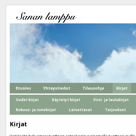
Etusivu
Yhteystiedot
Tilausohje
Kirjat
Uudet kirjat
Käytetyt kirjat
Virsi- ja laulukirjat
Rukous- ja runokirjat
Lainattavat
Tarjoukset
Kirjat