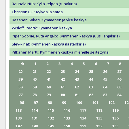
Rauhala Niilo: Kyllä kelpaa (runokirja)
Christian L.H.: Kylvöä ja satoa
Räsänen Sakari: Kymmenen ja yksi käskyä
Wislöff Fredrik: Kymmenen käskyä
Piper Sophie, Ruta Angelo: Kymmenen käskyä (uusi lahjakirja)
Sley-kirjat: Kymmenen käskyä (lastenkirja)
Pitkänen Martti: Kymmenen käskyä miehelle selitettynä
1
2
3
4
5
6
7
8
20
21
22
23
24
25
26
27
39
40
41
42
43
44
45
46
58
59
60
61
62
63
64
65
77
78
79
80
81
82
83
84
96
97
98
99
100
101
102
10
113
114
115
116
117
118
119
130
131
132
133
134
135
136
147
148
149
150
151
152
153