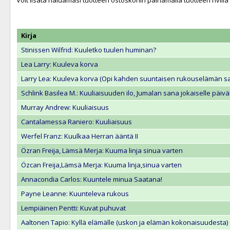
Voit lisätä haluamasi tuotteen ostoskoriin painamalla tuotteen rivill
Kirja
Stinissen Wilfrid: Kuuletko tuulen huminan?
Lea Larry: Kuuleva korva
Larry Lea: Kuuleva korva (Opi kahden suuntaisen rukouselämän sa
Schlink Basilea M.: Kuuliaisuuden ilo, Jumalan sana jokaiselle päivä
Murray Andrew: Kuuliaisuus
Cantalamessa Raniero: Kuuliaisuus
Werfel Franz: Kuulkaa Herran ääntä II
Özran Freija, Lämsä Merja: Kuuma linja sinua varten
Özcan Freija,Lämsä Merja: Kuuma linja,sinua varten
Annacondia Carlos: Kuuntele minua Saatana!
Payne Leanne: Kuunteleva rukous
Lempiäinen Pentti: Kuvat puhuvat
Aaltonen Tapio: Kyllä elämälle (uskon ja elämän kokonaisuudesta)